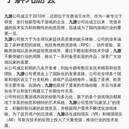
九游
公司成立于2010年，总部位于甘肃省天水市。作为一家专注于
研发、发行创新型电子游戏的企业，
九游
公司自成立以来，凭借卓
越的技术实力和前瞻性的创意思维，迅速成为了国内游戏行业的重
要一员。
九游
公司致力于为全球玩家提供高质量的娱乐体验，公司的业务涵
盖了多种类型的游戏，包括角色扮演游戏（RPG）、动作冒险、策
略类游戏以及休闲益智类游戏等。通过不断创新和技术升级，
九游
不断突破行业的局限，推出了一系列备受欢迎的作品，深受广大游
戏玩家的喜爱。
从公司成立初期的几名开发者，到如今拥有数百名技术精英和创意
团队，
九游
公司逐渐走上了国际化的发展道路。公司在全球多个国
家和地区设立了分支机构，游戏产品远销海外，涵盖了亚洲、欧美
等主要市场。在国内，
九游
也取得了显著的市场份额，并且与多家
知名平台和发行商建立了长期合作关系。
公司特别注重游戏内容的创新与多元化，旗下的多个游戏项目都展
现了丰富的创意和独特的艺术风格。
九游
公司坚持“玩家至上”的理
念，积极听取玩家的反馈意见，并根据用户需求不断优化游戏体
验。为了提升用户的沉浸感，
九游
还在虚拟现实（VR）和增强现实
（AR）等新兴技术的应用上投入了大量资源，推动行业的技术发
展。